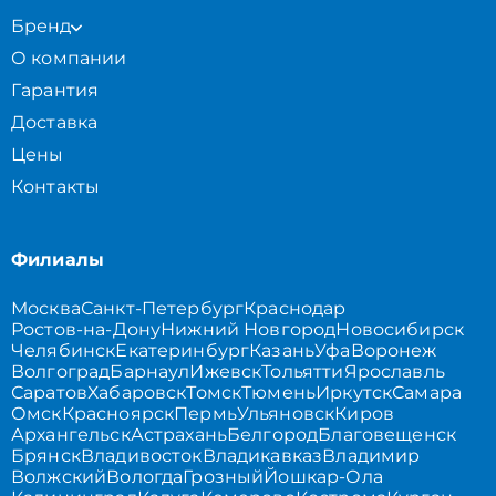
Бренд
О компании
Гарантия
Доставка
Цены
Контакты
Филиалы
Москва
Санкт-Петербург
Краснодар
Ростов-на-Дону
Нижний Новгород
Новосибирск
Челябинск
Екатеринбург
Казань
Уфа
Воронеж
Волгоград
Барнаул
Ижевск
Тольятти
Ярославль
Саратов
Хабаровск
Томск
Тюмень
Иркутск
Самара
Омск
Красноярск
Пермь
Ульяновск
Киров
Архангельск
Астрахань
Белгород
Благовещенск
Брянск
Владивосток
Владикавказ
Владимир
Волжский
Вологда
Грозный
Йошкар-Ола