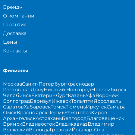
Бренд
О компании
Гарантия
Доставка
Цены
Контакты
Филиалы
Москва
Санкт-Петербург
Краснодар
Ростов-на-Дону
Нижний Новгород
Новосибирск
Челябинск
Екатеринбург
Казань
Уфа
Воронеж
Волгоград
Барнаул
Ижевск
Тольятти
Ярославль
Саратов
Хабаровск
Томск
Тюмень
Иркутск
Самара
Омск
Красноярск
Пермь
Ульяновск
Киров
Архангельск
Астрахань
Белгород
Благовещенск
Брянск
Владивосток
Владикавказ
Владимир
Волжский
Вологда
Грозный
Йошкар-Ола