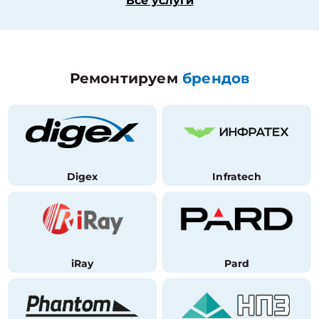
Все услуги
Ремонтируем
брендов
Digex
Infratech
iRay
Pard