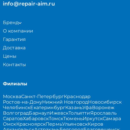
info@repair-aim.ru
Бренд
О компании
Гарантия
Доставка
Цены
Контакты
Филиалы
Москва
Санкт-Петербург
Краснодар
Ростов-на-Дону
Нижний Новгород
Новосибирск
Челябинск
Екатеринбург
Казань
Уфа
Воронеж
Волгоград
Барнаул
Ижевск
Тольятти
Ярославль
Саратов
Хабаровск
Томск
Тюмень
Иркутск
Самара
Омск
Красноярск
Пермь
Ульяновск
Киров
Архангельск
Астрахань
Белгород
Благовещенск