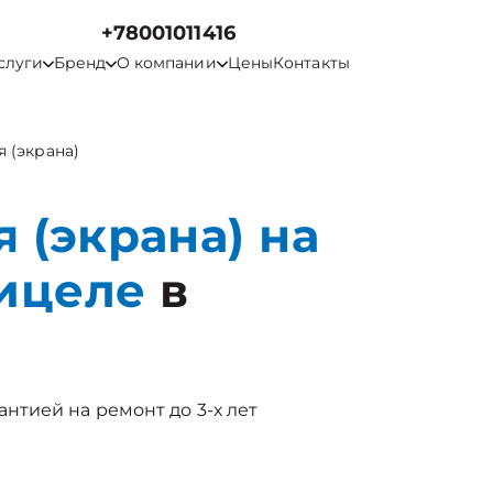
+78001011416
слуги
Бренд
О компании
Цены
Контакты
 (экрана)
 (экрана) на
ицеле
в
арантией на ремонт до 3-х лет