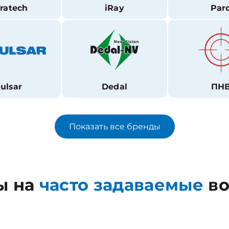
fratech
iRay
Par
ulsar
Dedal
ПН
Показать все бренды
ы на
часто задаваемые
во