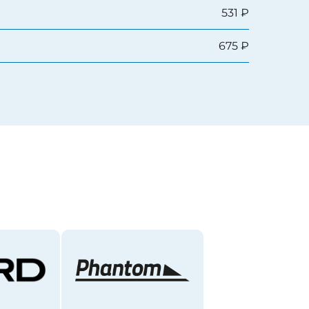
531 ₽
675 ₽