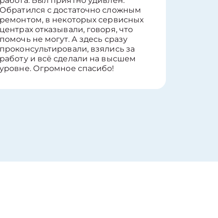
работа. Был приятно удивлён.
вопросы
Обратился с достаточно сложным
такие п
ремонтом, в некоторых сервисных
только 
центрах отказывали, говоря, что
информ
помочь не могут. А здесь сразу
оставит
проконсультировали, взялись за
здорово
работу и всё сделали на высшем
уровне. Огромное спасибо!