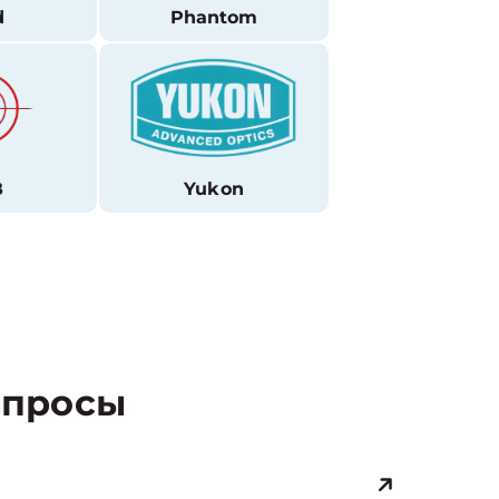
d
Phantom
В
Yukon
просы