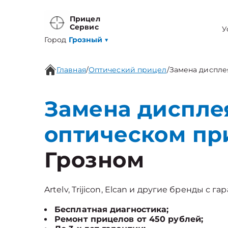
Прицел
Сервис
У
Город
Грозный
▼
Главная
/
Оптический прицел
/
Замена дисплея
Замена дисплея
оптическом пр
Грозном
Artelv, Trijicon, Elcan и другие бренды с г
Бесплатная диагностика;
Ремонт прицелов от 450 рублей;