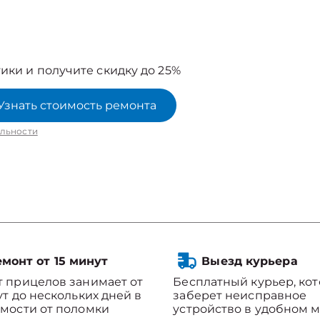
ики и получите скидку до 25%
Узнать стоимость ремонта
льности
монт от 15 минут
Выезд курьера
 прицелов занимает от
Бесплатный курьер, ко
ут до нескольких дней в
заберет неисправное
мости от поломки
устройство в удобном м