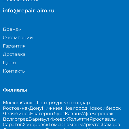
info@repair-aim.ru
Бренд
О компании
Гарантия
Доставка
Цены
Контакты
Филиалы
Москва
Санкт-Петербург
Краснодар
Ростов-на-Дону
Нижний Новгород
Новосибирск
Челябинск
Екатеринбург
Казань
Уфа
Воронеж
Волгоград
Барнаул
Ижевск
Тольятти
Ярославль
Саратов
Хабаровск
Томск
Тюмень
Иркутск
Самара