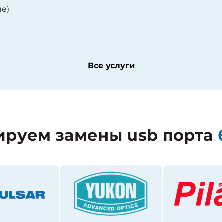
е)
Все услуги
ируем замены usb порта