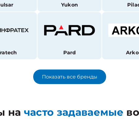
ulsar
Yukon
Pila
fratech
Pard
Arko
Показать все бренды
ы на
часто задаваемые
во