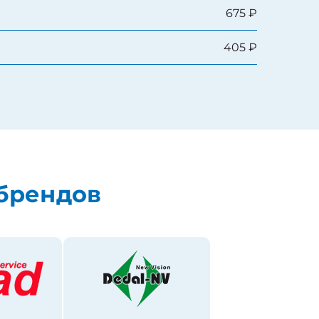
675 ₽
405 ₽
брендов