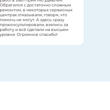
работа. Был приятно удивлён.
вопросы
Обратился с достаточно сложным
такие п
ремонтом, в некоторых сервисных
только 
центрах отказывали, говоря, что
информ
помочь не могут. А здесь сразу
оставит
проконсультировали, взялись за
здорово
работу и всё сделали на высшем
уровне. Огромное спасибо!