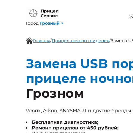
Прицел
Сервис
У
Город
Грозный
▼
Главная
/
Прицел ночного видения
/
Замена U
Замена USB пор
прицеле ночно
Грозном
Venox, Arkon, ANYSMART и другие бренды с
Бесплатная диагностика;
Ремонт прицелов от 450 рублей;