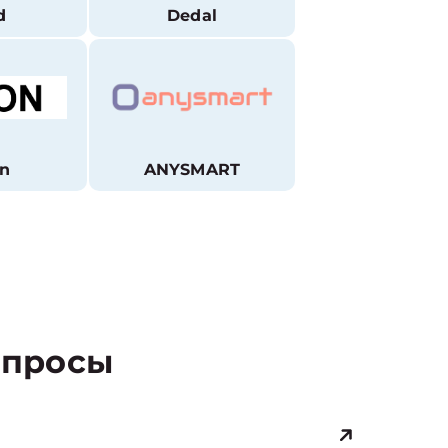
d
Dedal
n
ANYSMART
просы