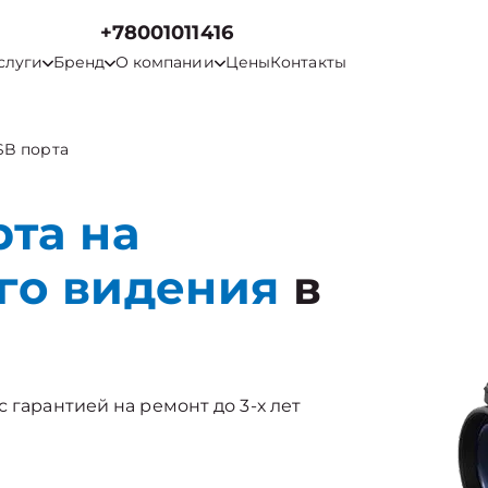
+78001011416
слуги
Бренд
О компании
Цены
Контакты
SB порта
та на
го видения
в
 гарантией на ремонт до 3-х лет